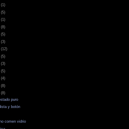
0
(1)
6
(5)
9
(1)
2
(8)
6
(5)
9
(3)
2
(12)
5
(5)
1
(3)
4
(5)
7
(4)
1
(8)
4
(8)
estado puro
dista y botón
no comen vidrio
ica