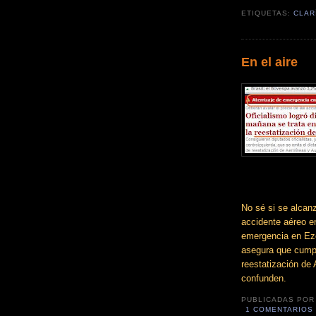
ETIQUETAS:
CLAR
En el aire
No sé si se alcanz
accidente aéreo en
emergencia en Eze
asegura que cumpl
reestatización de
confunden.
PUBLICADAS PO
1 COMENTARIOS