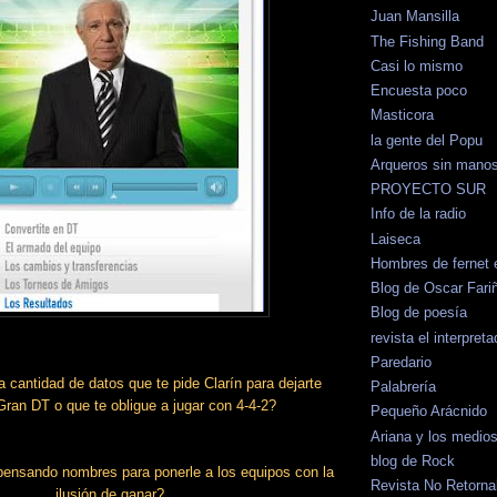
Juan Mansilla
The Fishing Band
Casi lo mismo
Encuesta poco
Masticora
la gente del Popu
Arqueros sin mano
PROYECTO SUR
Info de la radio
Laiseca
Hombres de fernet 
Blog de Oscar Fari
Blog de poesía
revista el interpreta
Paredario
a cantidad de datos que te pide Clarín para dejarte
Palabrería
 Gran DT o que te obligue a jugar con 4-4-2?
Pequeño Arácnido
Ariana y los medio
blog de Rock
pensando nombres para ponerle a los equipos con la
Revista No Retorna
ilusión de ganar?