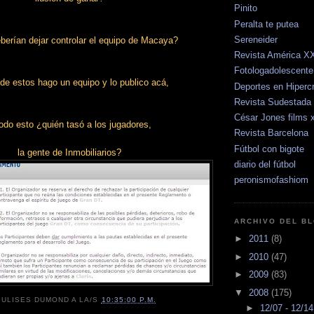
Pinito
Peralta te putea
Sereneider
berían dejar controlar el equipo de Macaya?
Revista América X
Fotologadolescente
de estos hago un equipo y lo publico acá,
Deportes en Hipercr
Revista Sudestada
César Jones films 
odo esto ¿quién tasó a los jugadores,
Revista Barcelona
Fútbol con bigote
la gente de Inmobiliarios?
diario del fútbol
peronismofashiom
ARCHIVO DEL B
►
2011
(8)
►
2010
(47)
►
2009
(83)
▼
2008
(175)
R
ULISES DUMOND
A LA/S
10:35:00 P.M.
►
12/07 - 12/1