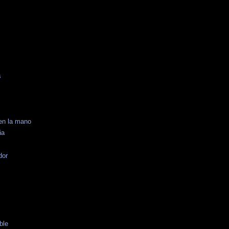
s
en la mano
ña
dor
s
ble