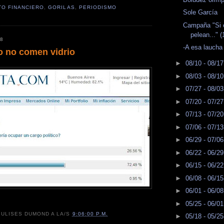
TO FINANCIERO
,
GORILAS
,
PERIODISMO
Sole García
Campaña "Si e
pelean..." (
08
-A esa laucha
o no comen vidrio
►
08/10 - 08/1
►
08/03 - 08/1
►
07/27 - 08/0
►
07/20 - 07/2
►
07/13 - 07/2
►
07/06 - 07/1
►
06/29 - 07/0
►
06/22 - 06/2
►
06/15 - 06/2
►
06/08 - 06/1
►
06/01 - 06/0
►
05/25 - 06/0
R
ULISES DUMOND
A LA/S
9:06:00 P.M.
►
05/18 - 05/2