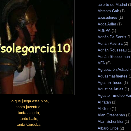
abierto de Madrid
(1
Abrahm Gak
(1)
abusadores
(1)
Adda Adler
(1)
ADEPA
(1)
Adrián De Santis
(1
Adrián Paenza
(2)
Adrián Rousseau
(1
Adrián Stoppelman
AFA
(6)
Agrupación Aukach
Aguasmásfuertes
(
Agustín Tosco
(1)
Agustina Attias
(1)
Agusto Timoteo Va
Lo que juega esta piba,
Al fatah
(1)
tanta juventud,
Al Gore
(1)
tanta alegría,
Alan Greenspan
(1)
tanto baile,
Alan Schenkler
(1)
tanta Córdoba.
Albaro Uribe
(2)