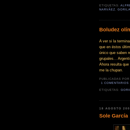
ETIQUETAS:
ALFR
NARVÁEZ
,
GORIL
Boludez olí
A ver si la termin
que en éstos últim
único que saben r
grupales... Argent
Ahora resulta que
me la chupan.
PUBLICADAS PO
1 COMENTARIOS
ETIQUETAS:
GORI
18 AGOSTO 20
Sole García