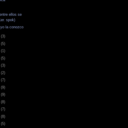
ntre ellos se
1er. spok)
 yo la conozco
7
(3)
0
(5)
3
(1)
7
(5)
0
(3)
3
(2)
6
(7)
9
(9)
2
(9)
5
(8)
8
(7)
1
(8)
5
(5)