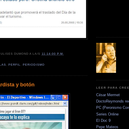
R
ULISES DUMOND
A LA/S
11:14:00 P.M.
LAS
,
PERFIL
,
PERIODISMO
rdista y botón
LEER PARA CRE
César Mermet
DoctoReymonds re
PC (Peronismo Cor
Series Online
El Doc 9
Pepe Mateos