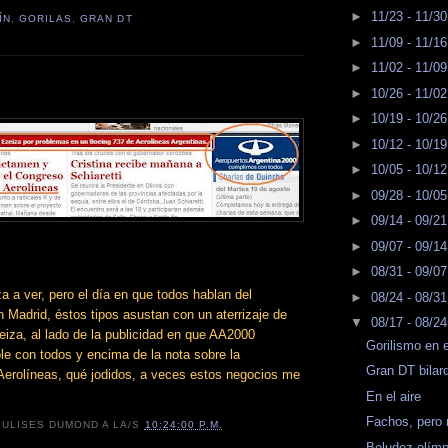
►
11/23 - 11/3
ÍN
,
GORILAS
,
GRAN DT
►
11/09 - 11/1
►
11/02 - 11/0
►
10/26 - 11/0
►
10/19 - 10/2
►
10/12 - 10/1
►
10/05 - 10/1
►
09/28 - 10/0
►
09/14 - 09/2
►
09/07 - 09/1
►
08/31 - 09/0
a a ver, pero el día en que todos hablan del
►
08/24 - 08/3
 Madrid, éstos tipos asustan con un aterrizaje de
▼
08/17 - 08/2
iza, al lado de la publicidad en que AA2000
Gorilismo en 
e con todos y encima de la nota sobre la
Gran DT bilar
 Aerolíneas, qué jodidos, a veces estos negocios me
En el aire
Fachos, pero 
R
ULISES DUMOND
A LA/S
10:24:00 P.M.
Boludez olímp