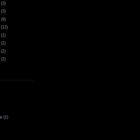
4
(3)
7
(3)
0
(9)
3
(12)
2
(1)
4
(2)
7
(2)
0
(2)
re
(1)