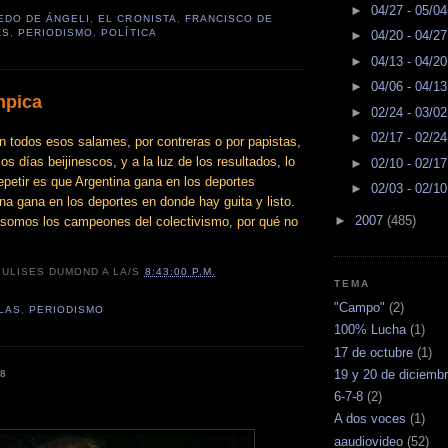
►
04/27 - 05/0
EDO DE ÁNGELI
,
EL CRONISTA
,
FRANCISCO DE
AS
,
PERIODISMO
,
POLÍTICA
►
04/20 - 04/2
►
04/13 - 04/2
►
04/06 - 04/1
mpica
►
02/24 - 03/0
►
02/17 - 02/2
an todos esos salames, por contreras o por papistas,
os días beijinescos, y a la luz de los resultados, lo
►
02/10 - 02/1
epetir es que Argentina gana en los deportes
►
02/03 - 02/1
ina gana en los deportes en donde hay guita y listo.
►
2007
(485)
 somos los campeones del colectivismo, por qué no
R
ULISES DUMOND
A LA/S
8:43:00 P.M.
TEMA
"Campo"
(2)
LAS
,
PERIODISMO
100% Lucha
(1)
17 de octubre
(1)
19 y 20 de diciemb
08
6-7-8
(2)
A dos voces
(1)
aaudiovideo
(52)